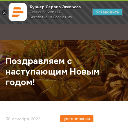
Курьер Сервис Экспресс
Установить
Courier Service LLC
Бесплатно - в Google Play
Главная
О компании
Новости
Поздравляем с наступающим Нов
;
Поздравляем с
наступающим Новым
годом!
уведомления
30 декабря, 2022