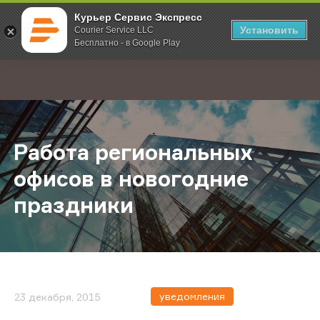
Курьер Сервис Экспресс
Установить
Courier Service LLC
Бесплатно - в Google Play
Главная
О компании
Новости
Работа региональных офисов в н
;
Работа региональных
офисов в новогодние
праздники
уведомления
23 декабря, 2015