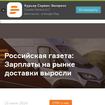
Курьер Сервис Экспресс
Установить
Courier Service LLC
Бесплатно - в Google Play
Главная
О компании
Новости
Российская газета: Зарплаты на 
;
Российская газета:
Зарплаты на рынке
доставки выросли
СМИ о нас
10 июня, 2024