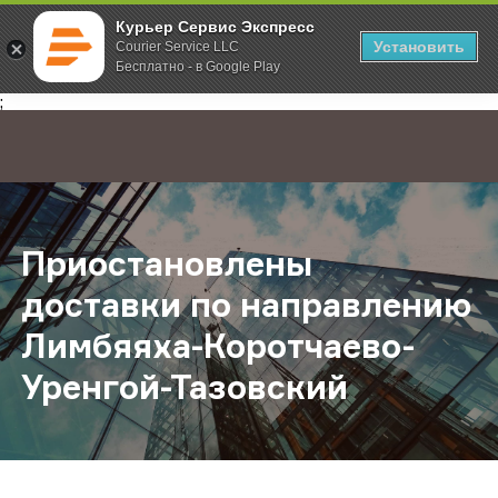
Курьер Сервис Экспресс
Установить
Courier Service LLC
Бесплатно - в Google Play
Главная
О компании
Новости
Приостановлены доставки по нап
;
Приостановлены
доставки по направлению
Лимбяяха-Коротчаево-
Уренгой-Тазовский