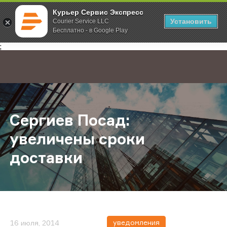
Курьер Сервис Экспресс
Установить
Courier Service LLC
Бесплатно - в Google Play
Главная
О компании
Новости
Сергиев Посад: увеличены сроки 
;
Сергиев Посад:
увеличены сроки
доставки
уведомления
16 июля, 2014