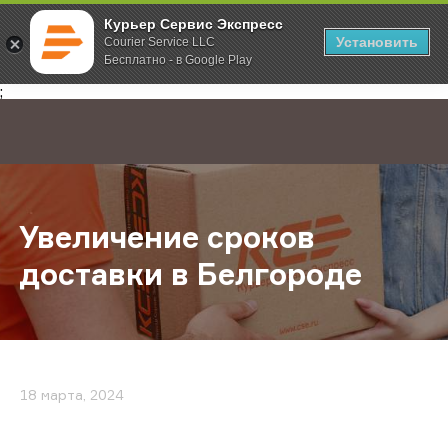
Курьер Сервис Экспресс
Установить
Courier Service LLC
Бесплатно - в Google Play
Главная
О компании
Новости
Увеличение сроков доставки в Б
;
Увеличение сроков
доставки в Белгороде
18 марта, 2024