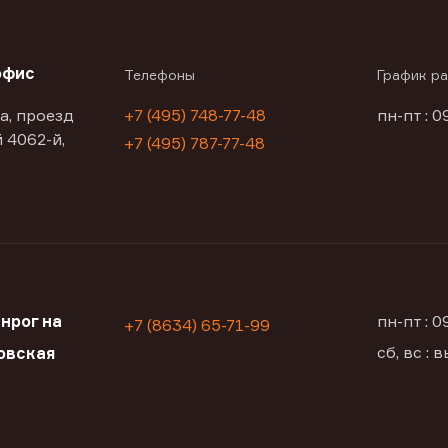
офис
Телефоны
График р
а, проезд
+7 (495) 748-77-48
пн-пт : 0
 4062-й,
+7 (495) 787-77-48
нрог на
пн-пт : 
+7 (8634) 65-71-99
сб, вс :
овская