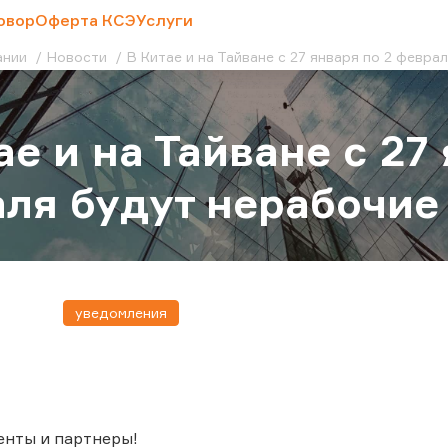
овор
Оферта КСЭ
Услуги
ании
Новости
В Китае и на Тайване с 27 января по 2 февра
ае и на Тайване с 27
ля будут нерабочие
уведомления
енты и партнеры!