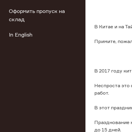
Оформить пропуск на
склад
В Китае и на Та
In English
Примите, пожал
В 2017 году ки
Неспроста это 
работ.
В этот праздни
Празднование к
до 15 дней.