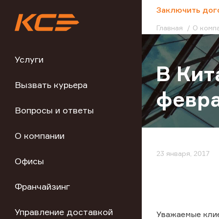
;
Заключить дог
Главная
О комп
Услуги
В Кит
Вызвать курьера
февра
Вопросы и ответы
О компании
23 января, 2017
Офисы
Франчайзинг
Управление доставкой
Уважаемые кли