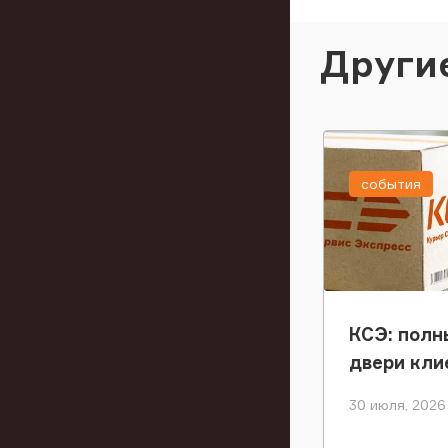
Други
события
КСЭ: полн
двери кли
30 июля, 2026