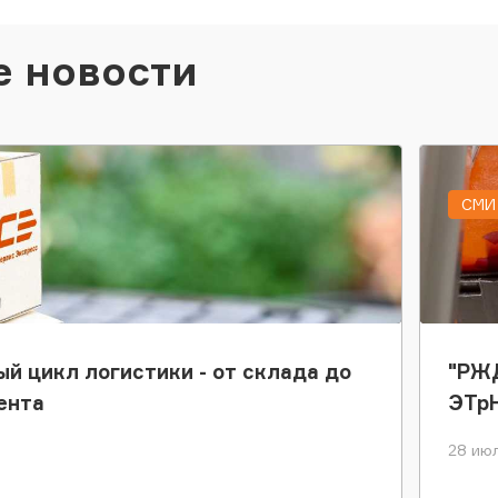
е новости
СМИ 
ый цикл логистики - от склада до
"РЖД
ента
ЭТр
28 июл