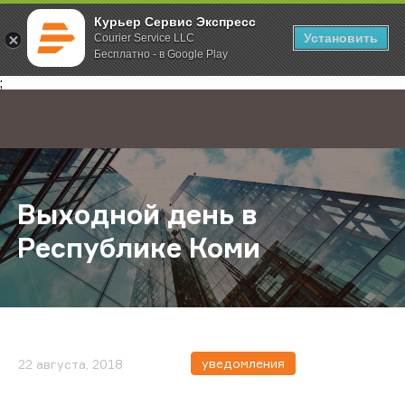
Курьер Сервис Экспресс
Установить
Courier Service LLC
Бесплатно - в Google Play
Главная
О компании
Новости
Выходной день в Республике Ком
;
Выходной день в
Республике Коми
уведомления
22 августа, 2018