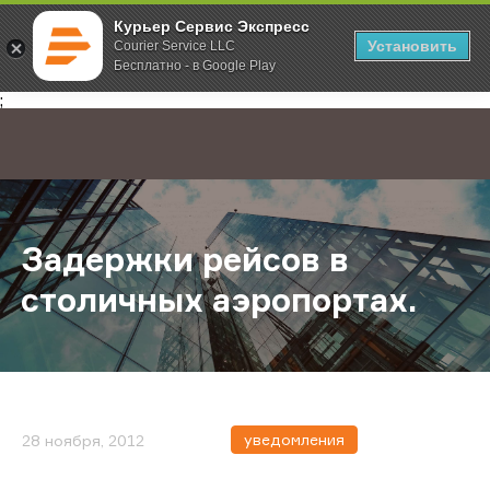
Курьер Сервис Экспресс
Установить
Courier Service LLC
Бесплатно - в Google Play
Главная
О компании
Новости
Задержки рейсов в столичных аэр
;
Задержки рейсов в
столичных аэропортах.
уведомления
28 ноября, 2012