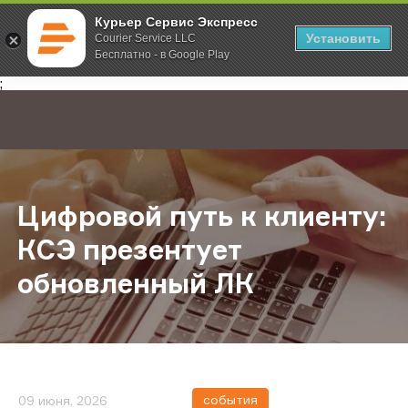
Курьер Сервис Экспресс
Установить
Courier Service LLC
Бесплатно - в Google Play
Главная
О компании
Новости
Цифровой путь к клиенту: КСЭ пр
;
Цифровой путь к клиенту:
КСЭ презентует
обновленный ЛК
события
09 июня, 2026