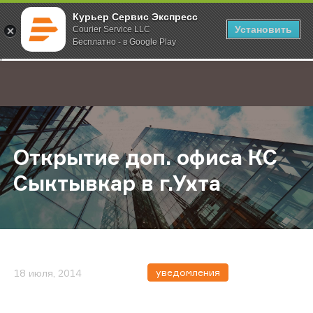
Курьер Сервис Экспресс
Установить
Courier Service LLC
Бесплатно - в Google Play
Главная
О компании
Новости
Открытие доп. офиса КС Сыктывкар
;
Открытие доп. офиса КС
Сыктывкар в г.Ухта
уведомления
18 июля, 2014