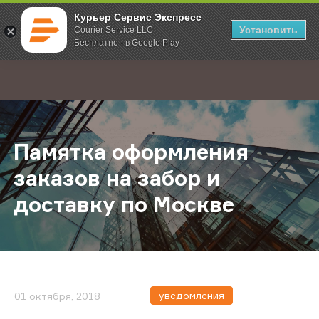
Курьер Сервис Экспресс
Установить
Courier Service LLC
Бесплатно - в Google Play
Главная
О компании
Новости
Памятка оформления заказов на з
;
Памятка оформления
заказов на забор и
доставку по Москве
уведомления
01 октября, 2018