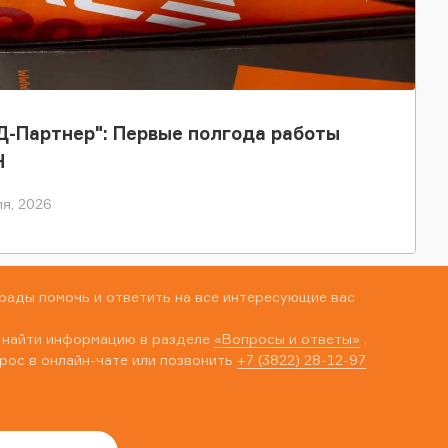
-Партнер": Первые полгода работы
Н
я, 2026
рады помочь и ответить на все интересующие вас
 найти информацию в разделе
«Вопросы и ответы»
,
рос в онлайн-чате или позвонить
+7 (3822) 28-12-97