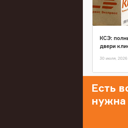
КСЭ: полн
двери кли
30 июля, 2026
Есть 
нужна