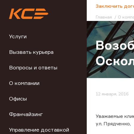
;
Заключить дог
Главная
О комп
Услуги
Возоб
Вызвать курьера
Оско
Вопросы и ответы
О компании
12 января, 2016
Офисы
Франчайзинг
Уважаемые клие
ул. Прядченко,
Управление доставкой