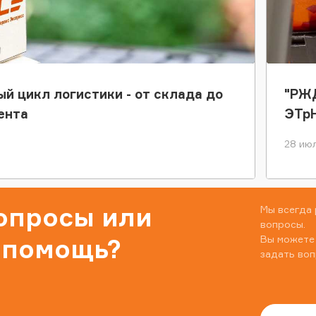
ый цикл логистики - от склада до
"РЖД
ента
ЭТр
28 июл
вопросы или
Мы всегда 
вопросы.
Вы можете
 помощь?
задать воп