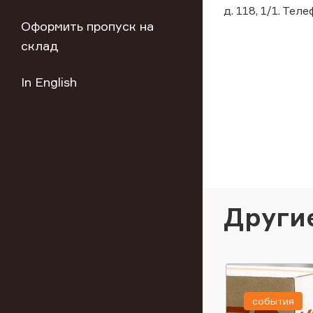
д. 118, 1/1. Теле
Оформить пропуск на
склад
In English
Други
события