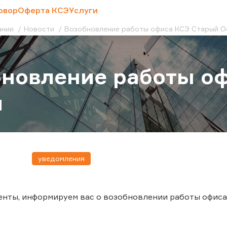
овор
Оферта КСЭ
Услуги
ании
Новости
Возобновление работы офиса КСЭ Старый О
новление работы о
л
уведомления
нты, информируем вас о возобновлении работы офиса