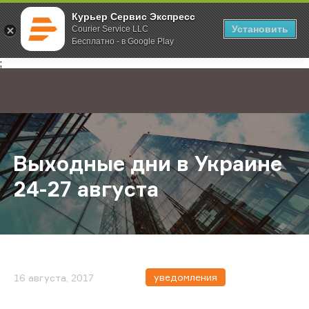
Курьер Сервис Экспресс
Установить
Courier Service LLC
Бесплатно - в Google Play
Главная
О компании
Новости
Выходные дни в Украине 24-27 авг
;
Выходные дни в Украине
24-27 августа
уведомления
16 августа, 2017