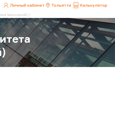
Личный кабинет
Тольятти
Калькулятор
ана (выходной)
нитета
)