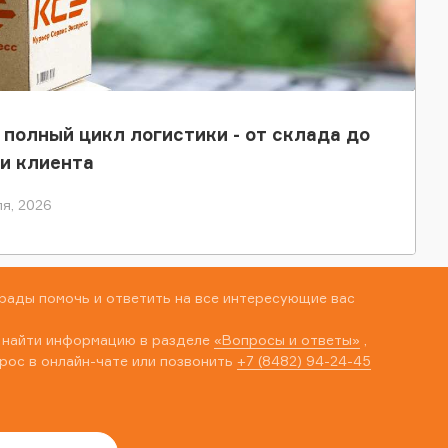
 полный цикл логистики - от склада до
и клиента
я, 2026
рады помочь и ответить на все интересующие вас
 найти информацию в разделе
«Вопросы и ответы»
,
рос в онлайн-чате или позвонить
+7 (8482) 94-24-45