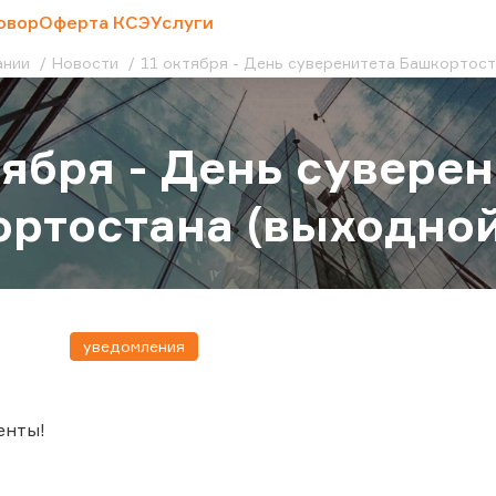
овор
Оферта КСЭ
Услуги
ании
Новости
11 октября - День суверенитета Башкортост
тября - День сувере
ртостана (выходной
уведомления
енты!