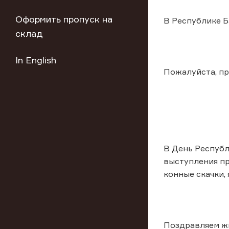
Оформить пропуск на
В Республике Б
склад
In English
Пожалуйста, пр
В День Республ
выступления пр
конные скачки,
Поздравляем ж