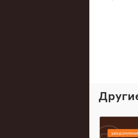
Други
уведомлени