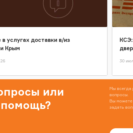
 в услугах доставки в/из
КСЭ:
ки Крым
двер
026
30 июл
вопросы или
Мы всегда 
вопросы.
Вы можете
 помощь?
задать воп