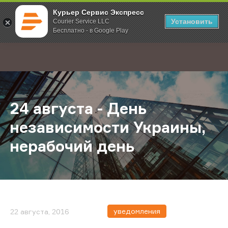
Курьер Сервис Экспресс
Установить
Courier Service LLC
Бесплатно - в Google Play
Главная
О компании
Новости
24 августа - День независимости 
;
24 августа - День
независимости Украины,
нерабочий день
уведомления
22 августа, 2016