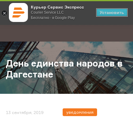
Курьер Сервис Экспресс
Установить
Courier Service LLC
Бесплатно - в Google Play
Главная
О компании
Новости
День единства народов в Дагеста
;
День единства народов в
Дагестане
уведомления
13 сентября, 2019