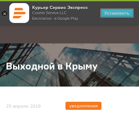
Курьер Сервис Экспресс
Установить
Courier Service LLC
Бесплатно - в Google Play
Главная
О компании
Новости
Выходной в Крыму
;
Выходной в Крыму
уведомления
25 апреля, 2019