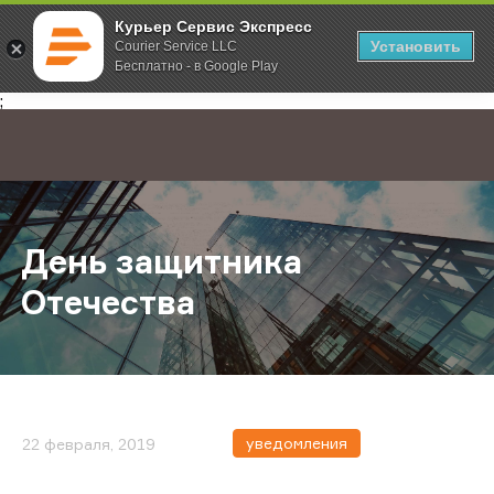
Курьер Сервис Экспресс
Установить
Courier Service LLC
Бесплатно - в Google Play
Главная
О компании
Новости
День защитника Отечества
;
День защитника
Отечества
уведомления
22 февраля, 2019