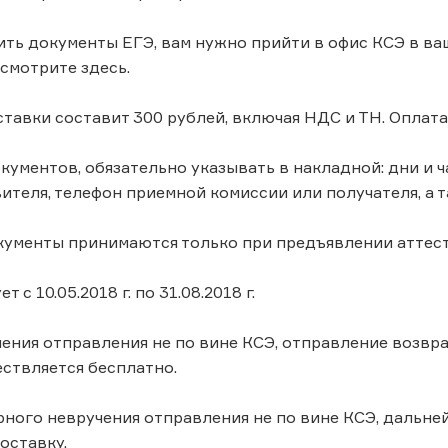
ить документы ЕГЭ, вам нужно прийти в офис КСЭ в ваш
смотрите здесь.
ставки составит 300 рублей, включая НДС и ТН. Оплат
окументов, обязательно указывать в накладной: дни и
ителя, телефон приемной комиссии или получателя, а та
кументы принимаются только при предъявлении аттест
т с 10.05.2018 г. по 31.08.2018 г.
чения отправления не по вине КСЭ, отправление возвр
ствляется бесплатно.
рного невручения отправления не по вине КСЭ, дальн
доставку.