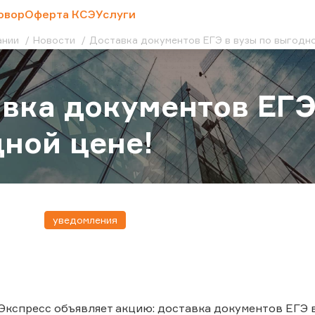
овор
Оферта КСЭ
Услуги
ании
Новости
Доставка документов ЕГЭ в вузы по выгодно
вка документов ЕГЭ
ной цене!
уведомления
Экспресс объявляет акцию: доставка документов ЕГЭ в