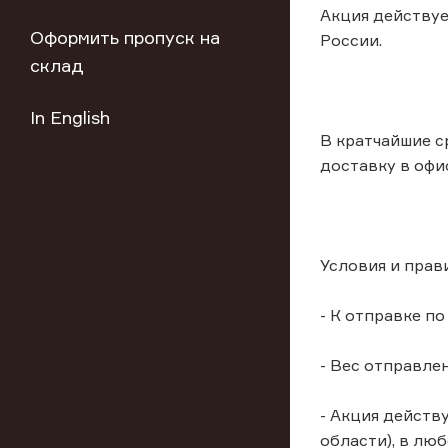
Акция действуе
Оформить пропуск на
России.
склад
In English
В кратчайшие с
доставку в офи
Условия и прав
- К отправке п
- Вес отправлен
- Акция действ
области), в лю