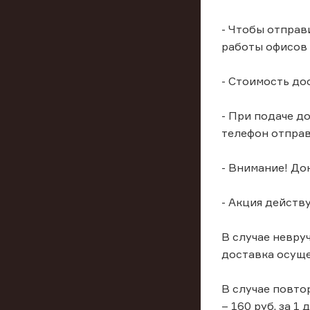
- Чтобы отправ
работы офисов 
- Стоимость до
- При подаче д
телефон отправ
- Внимание! До
- Акция действуе
В случае невру
доставка осуще
В случае повто
– 160 руб. за 1 