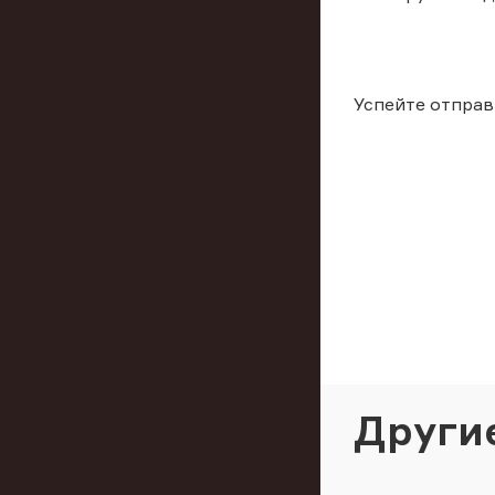
Успейте отправ
Други