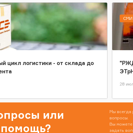
СМИ 
ый цикл логистики - от склада до
"РЖД
ента
ЭТр
28 июл
вопросы или
Мы всегда 
вопросы.
Вы можете
 помощь?
задать воп