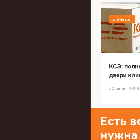
события
КСЭ: полн
двери кли
30 июля, 2026
Есть 
нужна