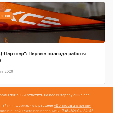
о нас
-Партнер": Первые полгода работы
Н
я, 2026
рады помочь и ответить на все интересующие вас
 найти информацию в разделе
«Вопросы и ответы»
,
рос в онлайн-чате или позвонить
+7 (8482) 94-24-45