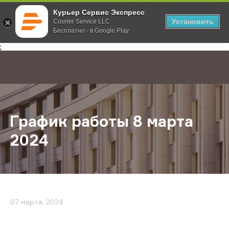
Курьер Сервис Экспресс
Установить
Courier Service LLC
Бесплатно - в Google Play
Главная
О компании
Новости
График работы 8 марта 2024
;
График работы 8 марта
2024
07 марта, 2024