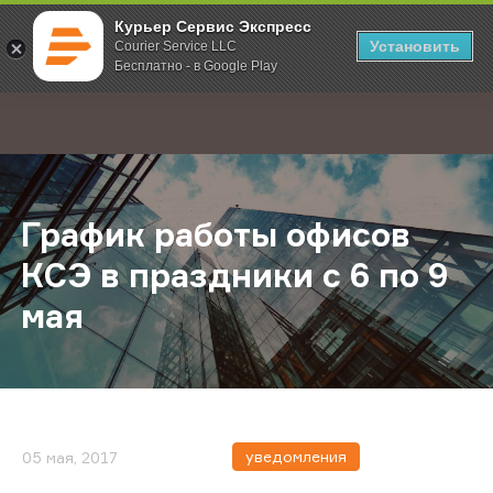
Курьер Сервис Экспресс
Установить
Courier Service LLC
Бесплатно - в Google Play
Главная
О компании
Новости
График работы офисов КСЭ в празд
;
График работы офисов
КСЭ в праздники с 6 по 9
мая
уведомления
05 мая, 2017