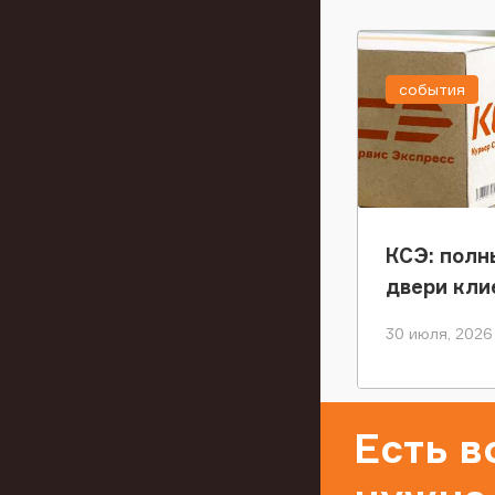
события
КСЭ: полн
двери кли
30 июля, 2026
Есть 