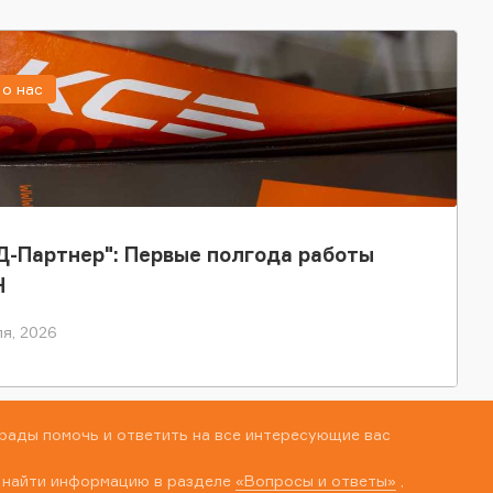
о нас
-Партнер": Первые полгода работы
Н
я, 2026
рады помочь и ответить на все интересующие вас
 найти информацию в разделе
«Вопросы и ответы»
,