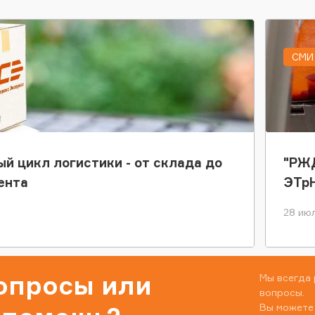
СМИ 
ый цикл логистики - от склада до
"РЖД
ента
ЭТр
28 июл
вопросы или
Мы всегда 
вопросы.
Вы можете