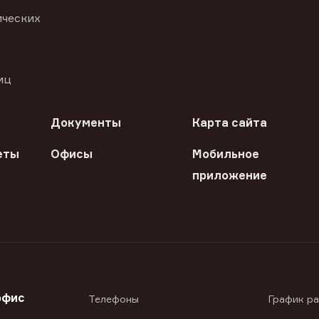
ических
иц
Документы
Карта сайта
еты
Офисы
Мобильное
приложение
офис
Телефоны
График р