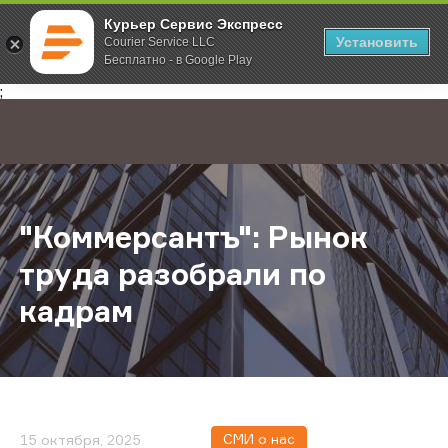
Курьер Сервис Экспресс
Установить
Courier Service LLC
Бесплатно - в Google Play
Главная
О компании
Новости
"Коммерсантъ": Рынок труда разо
;
"Коммерсантъ": Рынок
труда разобрали по
кадрам
СМИ о нас
15 октября, 2025