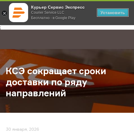
Курьер Сервис Экспресс
Установить
Courier Service LLC
Бесплатно - в Google Play
Главная
О компании
Новости
КСЭ сокращает сроки доставки по
;
КСЭ сокращает сроки
доставки по ряду
направлений
30 января, 2026