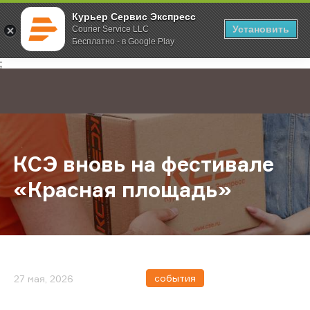
Курьер Сервис Экспресс
Установить
Courier Service LLC
Бесплатно - в Google Play
Главная
О компании
Новости
КСЭ вновь на фестивале «Красная
;
КСЭ вновь на фестивале
«Красная площадь»
события
27 мая, 2026