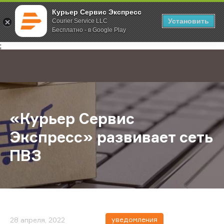
Курьер Сервис Экспресс
Установить
Courier Service LLC
Бесплатно - в Google Play
Главная
О компании
Новости
«Курьер Сервис Экспресс» развив
;
«Курьер Сервис
Экспресс» развивает сеть
ПВЗ
уведомления
28 апреля, 2022