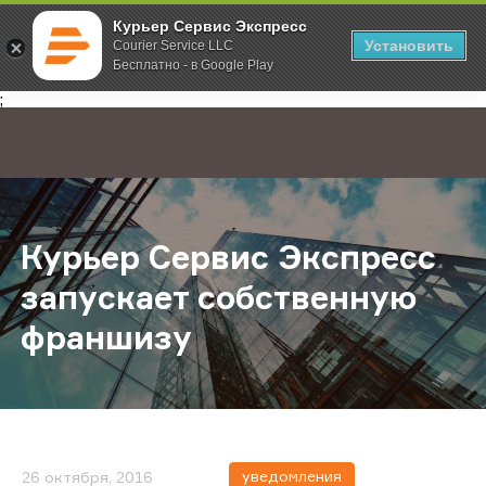
Курьер Сервис Экспресс
Установить
Courier Service LLC
Бесплатно - в Google Play
Главная
О компании
Новости
Курьер Сервис Экспресс запуска
;
Курьер Сервис Экспресс
запускает собственную
франшизу
уведомления
26 октября, 2016