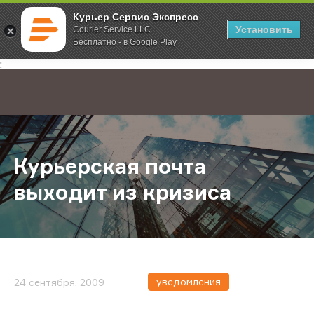
Курьер Сервис Экспресс
Установить
Courier Service LLC
Бесплатно - в Google Play
Главная
О компании
Новости
Курьерская почта выходит из кри
;
Курьерская почта
выходит из кризиса
уведомления
24 сентября, 2009