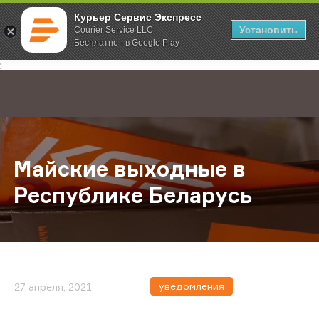
Курьер Сервис Экспресс
Установить
Courier Service LLC
Бесплатно - в Google Play
Главная
О компании
Новости
Майские выходные в Республике 
;
Майские выходные в
Республике Беларусь
уведомления
27 апреля, 2021