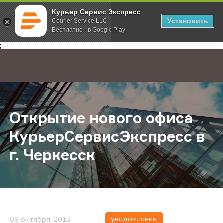
Курьер Сервис Экспресс
Установить
Courier Service LLC
Бесплатно - в Google Play
Главная
О компании
Новости
Открытие нового офиса КурьерСе
;
Открытие нового офиса
КурьерСервисЭкспресс в
г. Черкесск
уведомления
09 октября, 2013