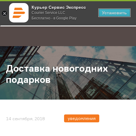
Курьер Сервис Экспресс
Установить
Courier Service LLC
Бесплатно - в Google Play
Главная
О компании
Новости
Доставка новогодних подарков
;
Доставка новогодних
подарков
уведомления
14 сентября, 2018