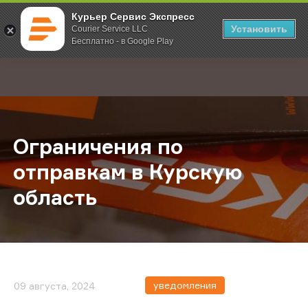
Курьер Сервис Экспресс
Установить
Courier Service LLC
Бесплатно - в Google Play
Главная
О компании
Новости
Ограничения по отправкам в Курс
;
Ограничения по
отправкам в Курскую
область
уведомления
09 августа, 2024