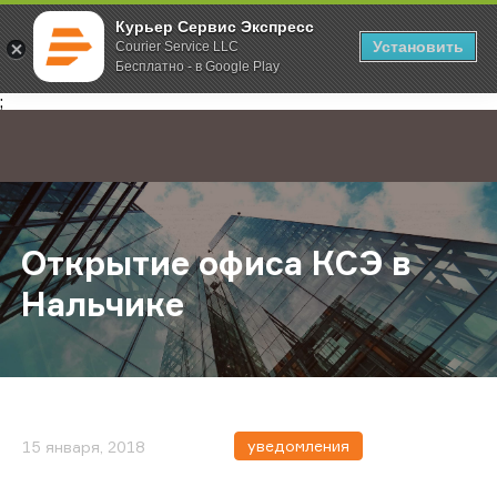
Курьер Сервис Экспресс
Установить
Courier Service LLC
Бесплатно - в Google Play
Главная
О компании
Новости
Открытие офиса КСЭ в Нальчике
;
Открытие офиса КСЭ в
Нальчике
уведомления
15 января, 2018