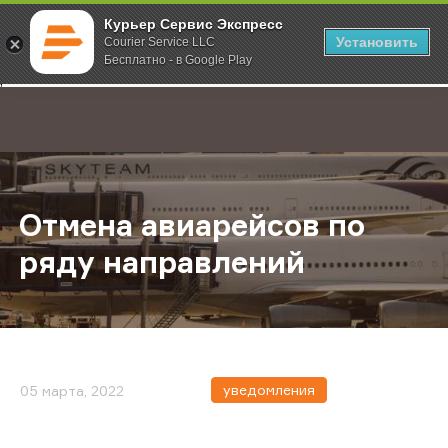
Курьер Сервис Экспресс
Установить
Courier Service LLC
Бесплатно - в Google Play
Главная
О компании
Новости
Отмена авиарейсов по ряду напр
;
Отмена авиарейсов по
ряду направлений
уведомления
05 марта, 2022