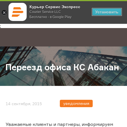
Курьер Сервис Экспресс
Установить
Courier Service LLC
Бесплатно - в Google Play
Главная
О компании
Новости
Переезд офиса КС Абакан
;
Переезд офиса КС Абакан
уведомления
14 сентября, 2015
Уважаемые клиенты и партнеры, информируем