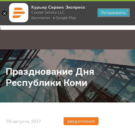
Курьер Сервис Экспресс
Установить
Courier Service LLC
Бесплатно - в Google Play
Главная
О компании
Новости
Празднование Дня Республики К
;
Празднование Дня
Республики Коми
уведомления
18 августа, 2017