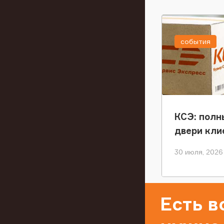
события
КСЭ: полн
двери кли
30 июля, 2026
Есть 