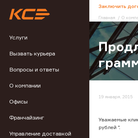
;
Заключить дог
Главная
О комп
Услуги
Продл
Вызвать курьера
грамм
Вопросы и ответы
О компании
19 января, 2015
Офисы
Франчайзинг
Уважаемые клие
рублей ".
Управление доставкой