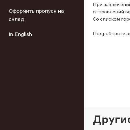
При заключении
Оформить пропуск на
отправлений ве
склад
Со списком гор
Подробности ак
In English
Други