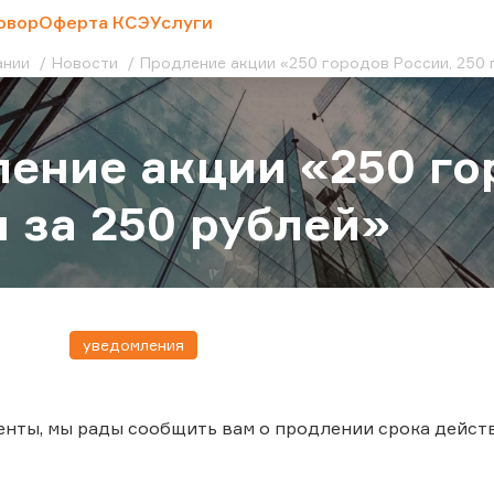
овор
Оферта КСЭ
Услуги
ании
Новости
Продление акции «250 городов России, 250 
ение акции «250 го
 за 250 рублей»
уведомления
нты, мы рады сообщить вам о продлении срока действи