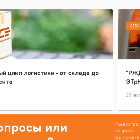
СМИ 
ый цикл логистики - от склада до
"РЖД
ента
ЭТр
28 июл
вопросы или
Мы всегда 
вопросы.
Вы можете