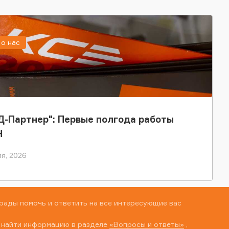
о нас
-Партнер": Первые полгода работы
Н
я, 2026
рады помочь и ответить на все интересующие вас
 найти информацию в разделе
«Вопросы и ответы»
,