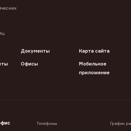
ических
иц
Документы
Карта сайта
еты
Офисы
Мобильное
приложение
офис
Телефоны
График р