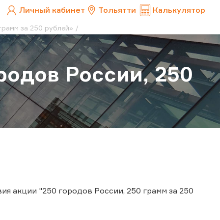
Личный кабинет
Тольятти
Калькулятор
грамм за 250 рублей»
родов России, 250
я акции "250 городов России, 250 грамм за 250