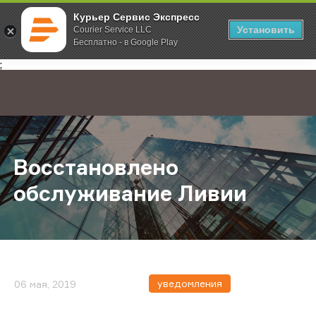
Курьер Сервис Экспресс
Установить
Courier Service LLC
Бесплатно - в Google Play
Главная
О компании
Новости
Восстановлено обслуживание Ли
;
Восстановлено
обслуживание Ливии
уведомления
06 мая, 2019