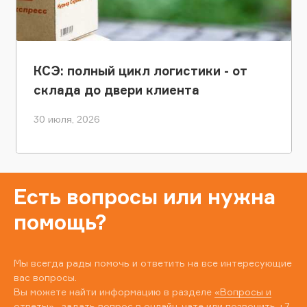
КСЭ: полный цикл логистики - от
склада до двери клиента
30 июля, 2026
Есть вопросы или нужна
помощь?
Мы всегда рады помочь и ответить на все интересующие
вас вопросы.
Вы можете найти информацию в разделе
«Вопросы и
ответы»
, задать вопрос в онлайн-чате или позвонить
+7