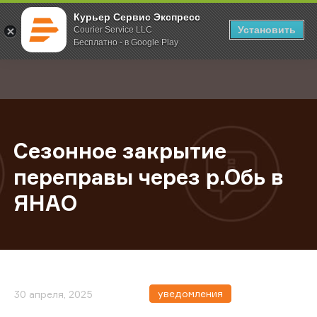
Курьер Сервис Экспресс
Установить
Courier Service LLC
Бесплатно - в Google Play
Главная
О компании
Новости
Сезонное закрытие переправы че
;
Сезонное закрытие
переправы через р.Обь в
ЯНАО
уведомления
30 апреля, 2025