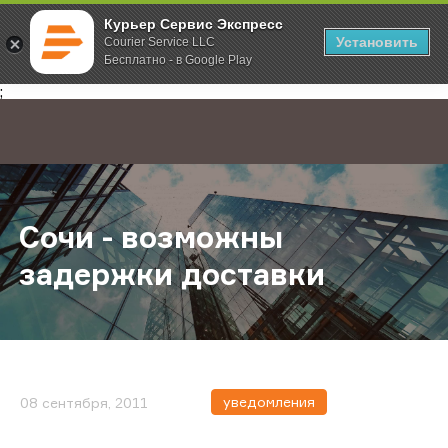
Курьер Сервис Экспресс
Установить
Courier Service LLC
Бесплатно - в Google Play
Главная
О компании
Новости
Сочи - возможны задержки доста
;
Сочи - возможны
задержки доставки
уведомления
08 сентября, 2011