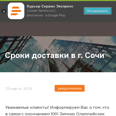
Курьер Сервис Экспресс
Установить
Courier Service LLC
Бесплатно - в Google Play
Главная
О компании
Новости
Сроки доставки в г. Сочи
;
Сроки доставки в г. Сочи
уведомления
25 марта, 2014
Уважаемые клиенты! Информируем Вас о том, что
в связи с окончанием XXII Зимних Олимпийских