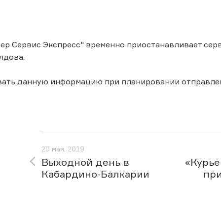
ер Сервис Экспресс" временно приостанавливает серв
лдова.
вать данную информацию при планировании отправле
20 мая, 2019
Выходной день в
«Курье
Кабардино-Балкарии
при