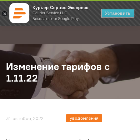
Курьер Сервис Экспресс
Установить
Courier Service LLC
Бесплатно - в Google Play
Главная
О компании
Новости
Изменение тарифов с 1.11.22
;
Изменение тарифов с
1.11.22
уведомления
31 октября, 2022