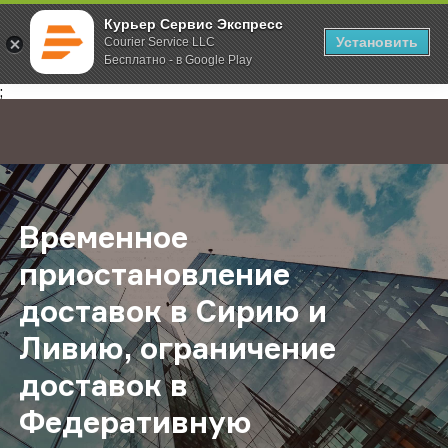
Курьер Сервис Экспресс
Установить
Courier Service LLC
Бесплатно - в Google Play
Главная
О компании
Новости
Временное приостановление дост
;
Временное
приостановление
доставок в Сирию и
Ливию, ограничение
доставок в
Федеративную