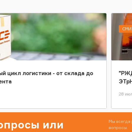
СМИ 
ый цикл логистики - от склада до
"РЖД
ента
ЭТр
28 июл
вопросы или
Мы всегда 
вопросы.