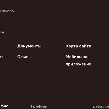
ических
иц
Документы
Карта сайта
еты
Офисы
Мобильное
приложение
офис
Телефоны
График р