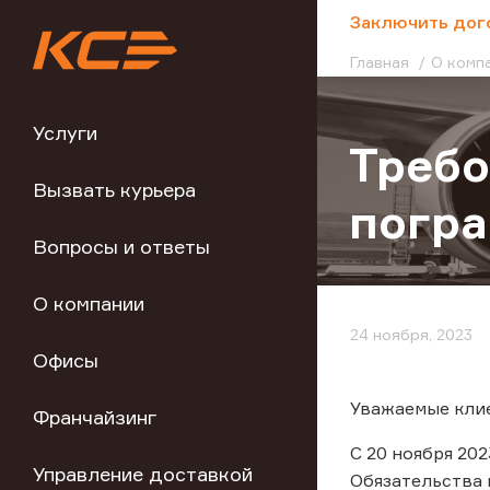
;
Заключить дог
Главная
О комп
Услуги
Требо
Вызвать курьера
погра
Вопросы и ответы
О компании
24 ноября, 2023
Офисы
Уважаемые кли
Франчайзинг
С 20 ноября 20
Управление доставкой
Обязательства 