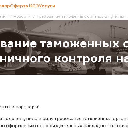
овор
Оферта КСЭ
Услуги
ании
Новости
Требование таможенных органов в пунктах п
вание таможенных о
ничного контроля н
енты и партнёры!
23 года вступило в силу требование таможенных органо
по оформлению сопроводительных накладных на товар