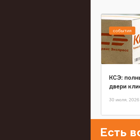
события
КСЭ: полн
двери кли
30 июля, 2026
Есть 