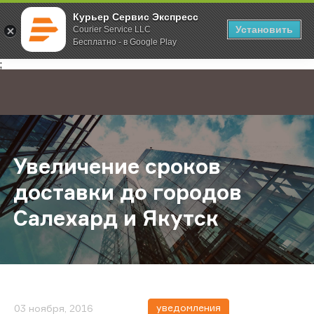
Курьер Сервис Экспресс
Установить
Courier Service LLC
Бесплатно - в Google Play
Главная
О компании
Новости
Увеличение сроков доставки до г
;
Увеличение сроков
доставки до городов
Салехард и Якутск
уведомления
03 ноября, 2016