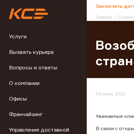
;
Заключить дог
Главная
О комп
Услуги
Возоб
Вызвать курьера
стра
Вопросы и ответы
О компании
09 июня, 2020
Офисы
Франчайзинг
Уважаемые кли
В связи с откр
Управление доставкой