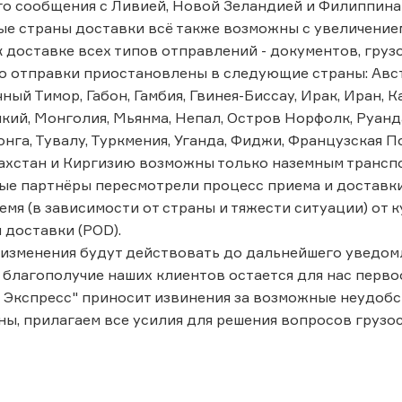
о сообщения с Ливией, Новой Зеландией и Филиппина
ые страны доставки всё также возможны с увеличение
 доставке всех типов отправлений - документов, грузо
о отправки приостановлены в следующие страны: Авст
ный Тимор, Габон, Гамбия, Гвинея-Биссау, Ирак, Иран, Ка
кий, Монголия, Мьянма, Непал, Остров Норфолк, Руанда
нга, Тувалу, Туркмения, Уганда, Фиджи, Французская П
ахстан и Киргизию возможны только наземным трансп
е партнёры пересмотрели процесс приема и доставки
емя (в зависимости от страны и тяжести ситуации) от 
доставки (POD).
изменения будут действовать до дальнейшего уведом
 благополучие наших клиентов остается для нас перво
 Экспресс" приносит извинения за возможные неудобс
ны, прилагаем все усилия для решения вопросов грузо