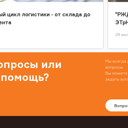
ый цикл логистики - от склада до
"РЖД
ента
ЭТр
28 июл
вопросы или
Мы всегда 
вопросы.
Вы можете
 помощь?
задать воп
Вопро