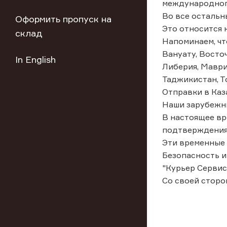
международног
Во все остальн
Оформить пропуск на
Это относится к
склад
Напоминаем, чт
Вануату, Восточ
In English
Либерия, Маври
Таджикистан, То
Отправки в Каз
Наши зарубежны
В настоящее вр
подтверждения 
Эти временные 
Безопасность и
"Курьер Сервис
Со своей сторо