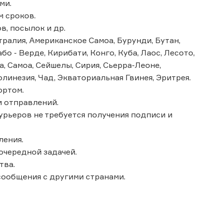
ми.
м сроков.
в, посылок и др.
ралия, Американское Самоа, Бурунди, Бутан,
бо - Верде, Кирибати, Конго, Куба, Лаос, Лесото,
, Самоа, Сейшелы, Сирия, Сьерра-Леоне,
олинезия, Чад, Экваториальная Гвинея, Эритрея.
ортом.
 отправлений.
курьеров не требуется получения подписи и
ления.
очередной задачей.
тва.
сообщения с другими странами.