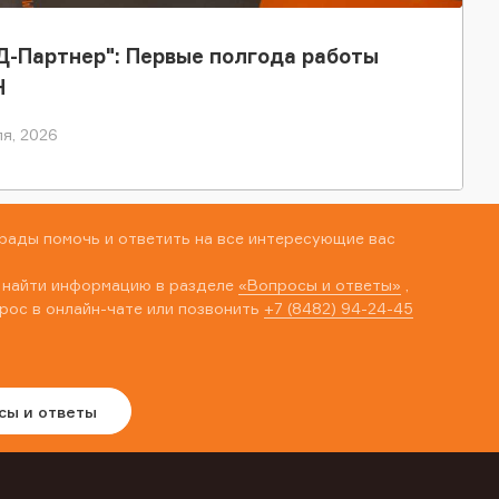
-Партнер": Первые полгода работы
Н
я, 2026
рады помочь и ответить на все интересующие вас
 найти информацию в разделе
«Вопросы и ответы»
,
рос в онлайн-чате или позвонить
+7 (8482) 94-24-45
сы и ответы