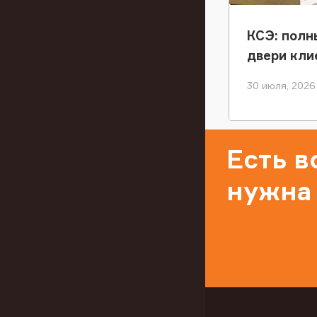
КСЭ: полн
двери кли
30 июля, 2026
Есть 
нужна