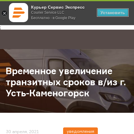
Курьер Сервис Экспресс
Установить
Courier Service LLC
Бесплатно - в Google Play
Главная
О компании
Новости
Временное увеличение транзитных
;
Временное увеличение
транзитных сроков в/из г.
Усть-Каменогорск
уведомления
30 апреля, 2021