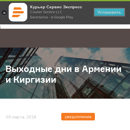
Курьер Сервис Экспресс
Установить
Courier Service LLC
Бесплатно - в Google Play
Главная
О компании
Новости
Выходные дни в Армении и Кирги
;
Выходные дни в Армении
и Киргизии
уведомления
05 марта, 2018